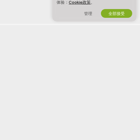
体验：
Cookie政策
。
管理
全部接受
中文
法律与安全
加入我们
隐私政策
成为模特
使用条款
工作室注册
数字千年版权法政策
直播摄像头联盟计划
Cookie政策
家长控制指导
反奴隶剥削帮助
帮助
&
客服