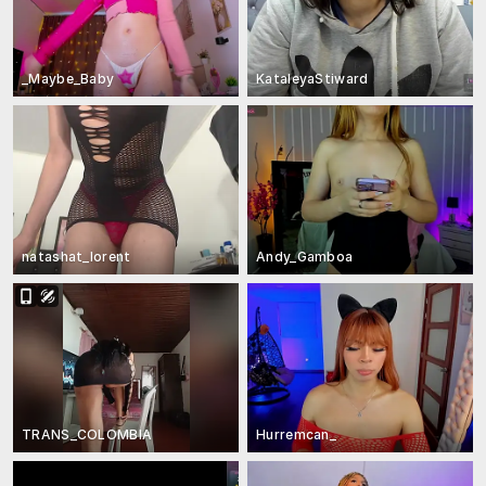
_Maybe_Baby
KataleyaStiward
natashat_lorent
Andy_Gamboa
TRANS_COLOMBIA
Hurremcan_