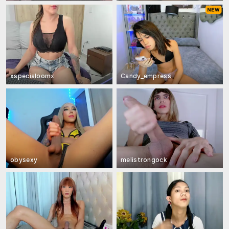
xspecialoomx
Candy_empress
obysexy
melistrongock