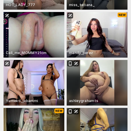
HOT_LADY_777
miss_tatiana_
Call_me_MOMMY21cm
mandy_perez
Yumeko_jabammi
ashleygrahamts