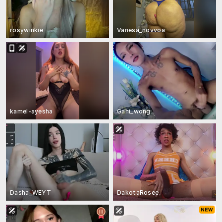
rosywinkie
Vanesa_novvoa
kamel-ayesha
Gahi_wong
Dasha_WEYT
DakotaRosee