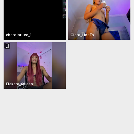
charolbruce_1
Ciara_HotTs
Elektra_Queen