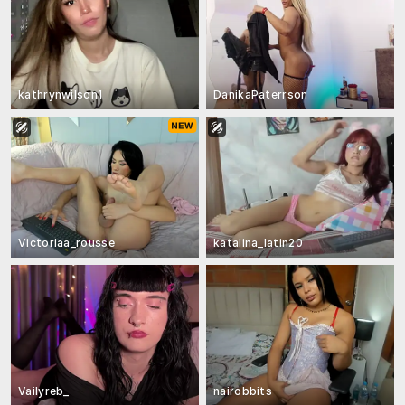
kathrynwilson1
DanikaPaterrson
Victoriaa_rousse
katalina_latin20
Vailyreb_
nairobbits