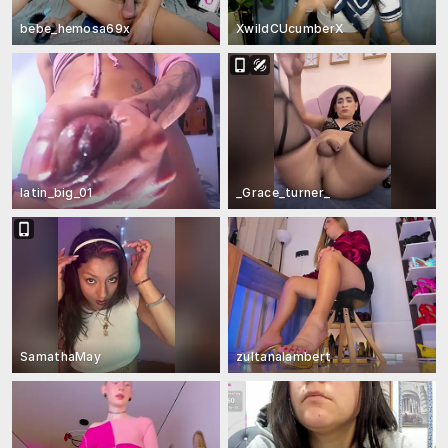
bebe_hemosa69x
XwildCUcumberX
latin_big_01
_Grace_turner_
SamathaMay
zultanalambert