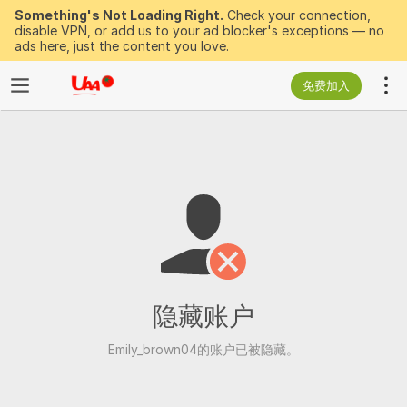
Something's Not Loading Right.
Check your connection,
disable VPN, or add us to your ad blocker's exceptions — no
ads here, just the content you love.
免费加入
隐藏账户
Emily_brown04的账户已被隐藏。