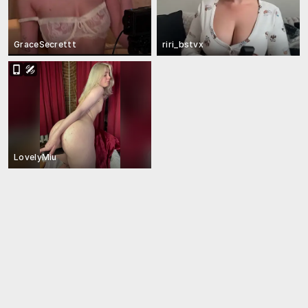
GraceSecrettt
riri_bstvx
LovelyMiu