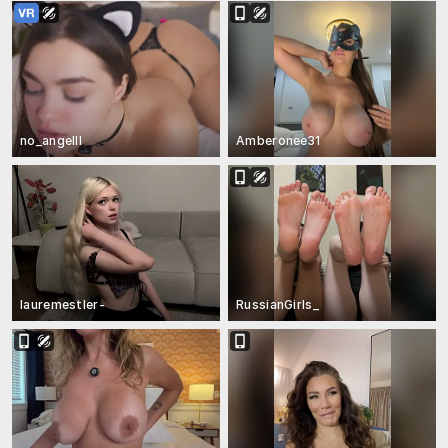
no_angelll
Amberonee31
lauremestler-
RussianGirls_