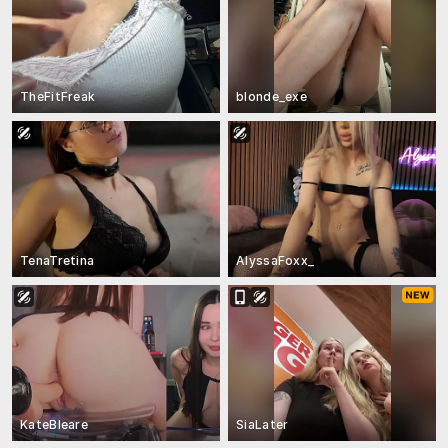
TheFitFreak
blonde_exe
TenaTretina
AlyssaFoxx_
KateBleare
SiaLater