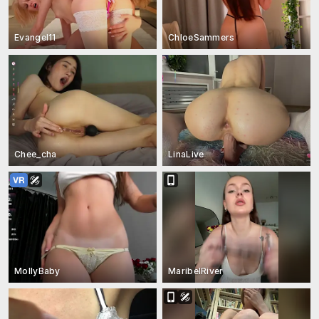
Evangel11
ChloeSammers
Chee_cha
LinaLive
MollyBaby
MaribelRiver