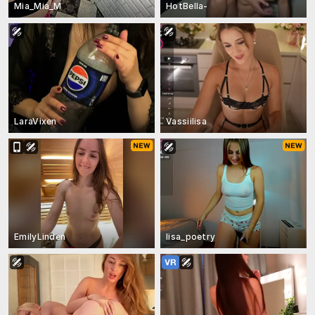
Mia_Mia_M
HotBella-
LaraVixen
Vassiilisa
EmilyLinden
lisa_poetry