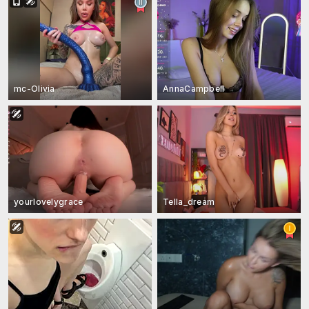
mc-Olivia
AnnaCampbell
yourlovelygrace
Tella_dream