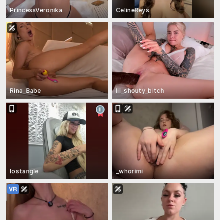
PrincessVeronika
CelineReys
Rina_Babe
lil_shouty_bitch
lostangle
_whorimi