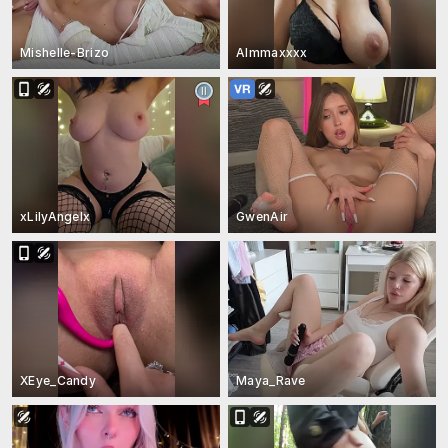
Mishelle-Brizo
Almmaxxxx
xLilyAngelx
GwenAir
XEye_Candy
Maya_Rave