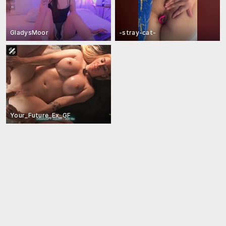
GladysMoor
-stray-cat-
Your_Future_Ex_GF