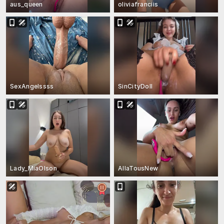
aus_queen
oliviafranciis
SexAngelssss
SinCityDoll
Lady_MiaOlson
AllaTousNew