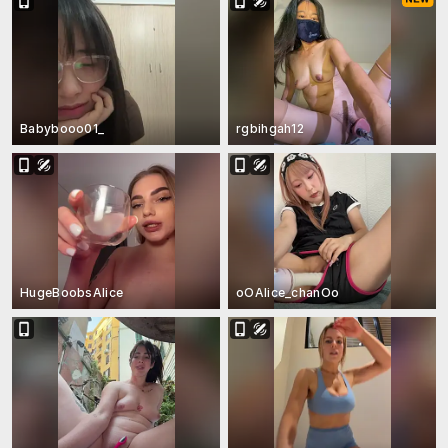
Babybooo01_
rgbihgah12
HugeBoobsAlice
oOAlice_chanOo