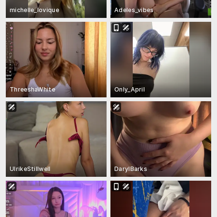
michelle_lovique
Adeles_vibes
ThreeshaWhite
Only_April
UlrikeStillwell
DarylBarks