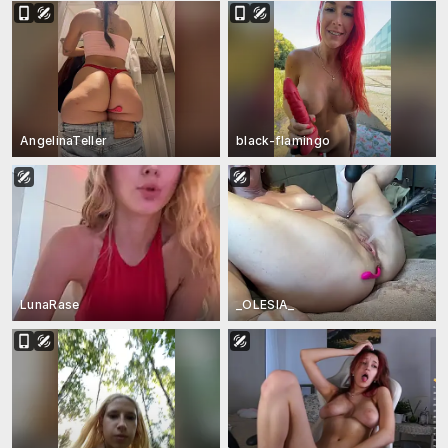
AngelinaTeller
black-flamingo
LunaRase
_OLESIA_